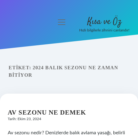
Kısa ve Öz
menüyü
aç
Hızlı bilgilerle zihnini canlandır!
Anasayfa
Gizlilik Politikası
ETIKET:
2024 BALIK SEZONU NE ZAMAN
Yasal Uyarı
BITIYOR
Hakkımızda
AV SEZONU NE DEMEK
Tarih: Ekim 23, 2024
Av sezonu nedir? Denizlerde balık avlama yasağı, belirli