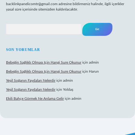
backlinkpanelicomtr@gmail.com
adresine bildirmeniz halinde, ilgili içerikler
yasal süre içerisinde sitemizden kaldırılacaktır.
Arama
SON YORUMLAR
Bebeğin Sağlıklı Olması Için Hangi Sure Okunur
için
admin
Bebeğin Sağlıklı Olması Için Hangi Sure Okunur
için
Harun
Yeşil Soğanın Faydaları Nelerdir
için
admin
Yeşil Soğanın Faydaları Nelerdir
için
Yoldaş
Ekili Bahçe Görmek Ne Anlama Gelir
için
admin