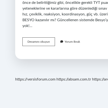
önce de belirttiğimiz gibi, öncelikle gerekli TYT pu
yeteneklerine ve kararlarına göre düzenlediği sınav 
hız, çeviklik, reaksiyon, koordinasyon, güç vb. üzer
BESYO kazanılır mı? Güncellenen sistemde Besyo’y
yok!…
Besyo
Devamını okuyun
Yorum Bırak
Tyt
Kac
Puan
Istiyor
https://versisforum.com
https://absam.com.tr
https://a