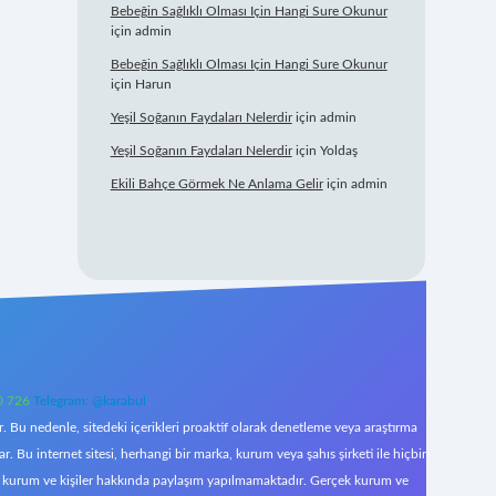
Bebeğin Sağlıklı Olması Için Hangi Sure Okunur
için
admin
Bebeğin Sağlıklı Olması Için Hangi Sure Okunur
için
Harun
Yeşil Soğanın Faydaları Nelerdir
için
admin
Yeşil Soğanın Faydaları Nelerdir
için
Yoldaş
Ekili Bahçe Görmek Ne Anlama Gelir
için
admin
0 726
Telegram: @karabul
 Bu nedenle, sitedeki içerikleri proaktif olarak denetleme veya araştırma
Bu internet sitesi, herhangi bir marka, kurum veya şahıs şirketi ile hiçbir
çek kurum ve kişiler hakkında paylaşım yapılmamaktadır. Gerçek kurum ve