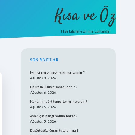
Kısa ve Öz
Hızlı bilgilerle zihnini canlandır!
ilbet
vd casino
vdcasino giriş
https://www.betexpe
SIDEBAR
SON YAZILAR
Mm’yi cm’ye çevirme nasıl yapılır ?
Ağustos 8, 2026
En uzun Türkçe soyadı nedir ?
Ağustos 6, 2026
Kur’an’ın dört temel terimi nelerdir ?
Ağustos 6, 2026
Ayak için hangi bölüm bakar ?
Ağustos 5, 2026
Başörtüsüz Kuran tutulur mu ?