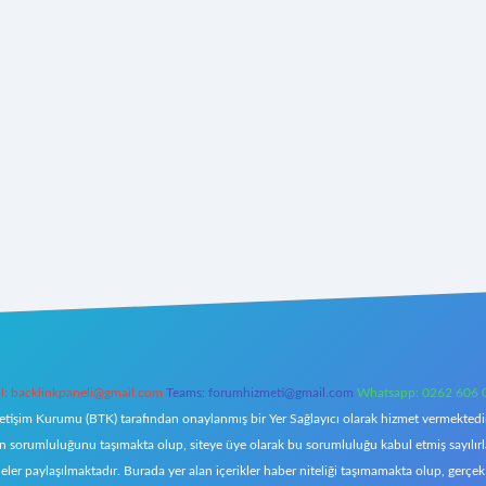
l:
backlinkpaneli@gmail.com
Teams:
forumhizmeti@gmail.com
Whatsapp: 0262 606 
letişim Kurumu (BTK) tarafından onaylanmış bir Yer Sağlayıcı olarak hizmet vermektedir.
orumluluğunu taşımakta olup, siteye üye olarak bu sorumluluğu kabul etmiş sayılırlar. 
eler paylaşılmaktadır. Burada yer alan içerikler haber niteliği taşımamakta olup, ger