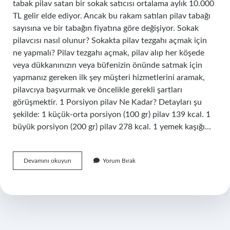
tabak pilav satan bir sokak satıcısı ortalama aylık 10.000
TL gelir elde ediyor. Ancak bu rakam satılan pilav tabağı
sayısına ve bir tabağın fiyatına göre değişiyor. Sokak
pilavcısı nasıl olunur? Sokakta pilav tezgahı açmak için
ne yapmalı? Pilav tezgahı açmak, pilav alıp her köşede
veya dükkanınızın veya büfenizin önünde satmak için
yapmanız gereken ilk şey müşteri hizmetlerini aramak,
pilavcıya başvurmak ve öncelikle gerekli şartları
görüşmektir. 1 Porsiyon pilav Ne Kadar? Detayları şu
şekilde: 1 küçük-orta porsiyon (100 gr) pilav 139 kcal. 1
büyük porsiyon (200 gr) pilav 278 kcal. 1 yemek kaşığı…
Sokak
Devamını okuyun
Yorum Bırak
Pilavcısı
Ne
Kadar
Kazanır