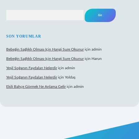
Arama
SON YORUMLAR
Bebeğin Sağlıklı Olması Için Hangi Sure Okunur
için
admin
Bebeğin Sağlıklı Olması Için Hangi Sure Okunur
için
Harun
Yeşil Soğanın Faydaları Nelerdir
için
admin
Yeşil Soğanın Faydaları Nelerdir
için
Yoldaş
Ekili Bahçe Görmek Ne Anlama Gelir
için
admin
ww.betexper.xyz/