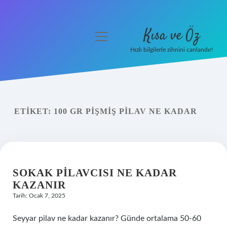
Kısa ve Öz
menüyü
aç
Hızlı bilgilerle zihnini canlandır!
Anasayfa
Gizlilik Politikası
ETIKET:
100 GR PIŞMIŞ PILAV NE KADAR
Yasal Uyarı
Hakkımızda
SOKAK PILAVCISI NE KADAR
KAZANIR
Tarih: Ocak 7, 2025
Seyyar pilav ne kadar kazanır? Günde ortalama 50-60